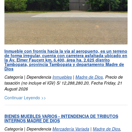
Inmueble con frontis hacia la vía al aeropuerto, es un terreno
de forma irregular, cuenta con carretera asfaltada ubicado en
la Av. Elmer Faucett km. 6.400, área ha. 2.625 distrito
Tambopata, provincia Tambopata y departamento Madre de
Dios
Categoría | Dependencia
Inmuebles
|
Madre de Dios
, Precio de
tasación (no incluye el IGV) S/ 12,288,280.20, Fecha Friday, 21
August 2026
Continuar Leyendo >>
BIENES MUEBLES VARIOS - INTENDENCIA DE TRIBUTOS
INTERNOS MADRE DE DIOS
Categoría | Dependencia
Mercadería Variada
|
Madre de Dios
,