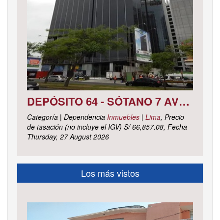
DEPÓSITO 64 - SÓTANO 7 AVENIDA CIRCUNVALACIÓN DEL CLUB GOLF LOS INCAS N° 152 URBANIZACIÓN LOTIZACIÓN CLUB GOLF LOS INCAS DISTRITO SANTIAGO DE SURCO, PROVINCIA Y DEPARTAMENTO DE LIMA
Categoría | Dependencia
Inmuebles
|
Lima
, Precio
de tasación (no incluye el IGV) S/ 66,857.08, Fecha
Thursday, 27 August 2026
Los más vistos