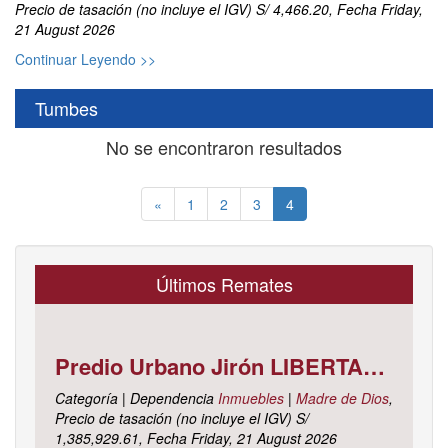
Precio de tasación (no incluye el IGV) S/ 4,466.20, Fecha Friday,
21 August 2026
Continuar Leyendo >>
Tumbes
No se encontraron resultados
(current)
«
1
2
3
4
Últimos Remates
Predio Urbano Jirón LIBERTAD Mz. 5-H, Lote 23, TAMBOPATA - TAMBOPATA - MADRE DE DIOS ; cuyo dominio corre inscrito en la partida electrónica N° 07001561 del registro de propiedad inmueble de la ZONA REGISTRAL N° X, SEDE CUSCO, OFICINA REGISTRAL MADRE DE D
Categoría | Dependencia
Inmuebles
|
Madre de Dios
,
Precio de tasación (no incluye el IGV) S/
1,385,929.61, Fecha Friday, 21 August 2026