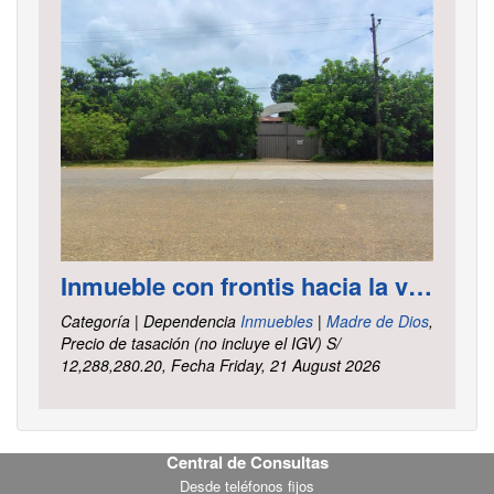
Inmueble con frontis hacia la vía al aeropuerto, es un terreno de forma irregular, cuenta con carretera asfaltada ubicado en la Av. Elmer Faucett km. 6.400, área ha. 2.625 distrito Tambopata, provincia Tambopata y departamento Madre de Dios
Categoría | Dependencia
Inmuebles
|
Madre de Dios
,
Precio de tasación (no incluye el IGV) S/
12,288,280.20, Fecha Friday, 21 August 2026
Central de Consultas
Footer
Desde teléfonos fijos