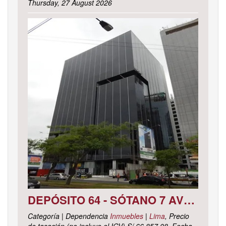
Thursday, 27 August 2026
DEPÓSITO 64 - SÓTANO 7 AVENIDA CIRCUNVALACIÓN DEL CLUB GOLF LOS INCAS N° 152 URBANIZACIÓN LOTIZACIÓN CLUB GOLF LOS INCAS DISTRITO SANTIAGO DE SURCO, PROVINCIA Y DEPARTAMENTO DE LIMA
Categoría | Dependencia
Inmuebles
|
Lima
, Precio
de tasación (no incluye el IGV) S/ 66,857.08, Fecha