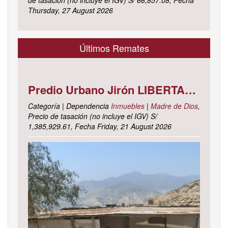
Thursday, 27 August 2026
Últimos Remates
Predio Urbano Jirón LIBERTAD Mz. 5-H, Lote 23, TAMBOPATA - TAMBOPATA - MADRE DE DIOS ; cuyo dominio corre inscrito en la partida electrónica N° 07001561 del registro de propiedad inmueble de la ZONA REGISTRAL N° X, SEDE CUSCO, OFICINA REGISTRAL MADRE DE D
Categoría | Dependencia
Inmuebles
|
Madre de Dios
,
Precio de tasación (no incluye el IGV) S/
1,385,929.61, Fecha Friday, 21 August 2026