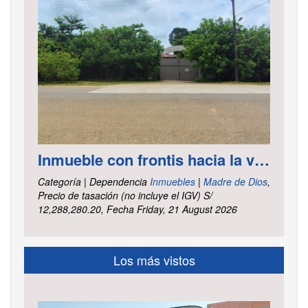
Inmueble con frontis hacia la vía al aeropuerto, es un terreno de forma irregular, cuenta con carretera asfaltada ubicado en la Av. Elmer Faucett km. 6.400, área ha. 2.625 distrito Tambopata, provincia Tambopata y departamento Madre de Dios
Categoría | Dependencia
Inmuebles
|
Madre de Dios
,
Precio de tasación (no incluye el IGV) S/
12,288,280.20, Fecha Friday, 21 August 2026
Los más vistos