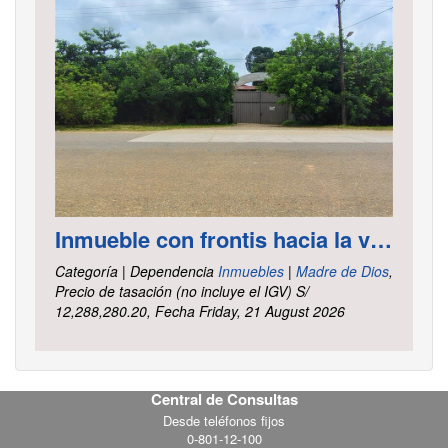
Inmueble con frontis hacia la vía al aeropuerto, es un terreno de forma irregular, cuenta con carretera asfaltada ubicado en la Av. Elmer Faucett km. 6.400, área ha. 2.625 distrito Tambopata, provincia Tambopata y departamento Madre de Dios
Categoría | Dependencia
Inmuebles
|
Madre de Dios
,
Precio de tasación (no incluye el IGV) S/
12,288,280.20, Fecha Friday, 21 August 2026
Central de Consultas
Footer
Desde teléfonos fijos
0-801-12-100