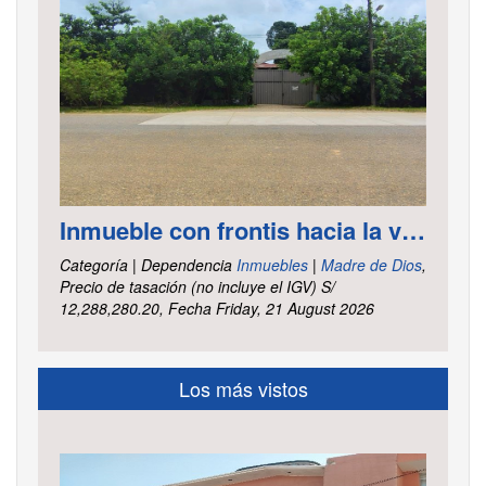
Inmueble con frontis hacia la vía al aeropuerto, es un terreno de forma irregular, cuenta con carretera asfaltada ubicado en la Av. Elmer Faucett km. 6.400, área ha. 2.625 distrito Tambopata, provincia Tambopata y departamento Madre de Dios
Categoría | Dependencia
Inmuebles
|
Madre de Dios
,
Precio de tasación (no incluye el IGV) S/
12,288,280.20, Fecha Friday, 21 August 2026
Los más vistos