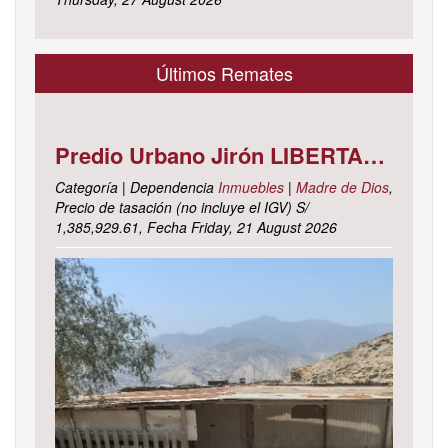
Últimos Remates
Predio Urbano Jirón LIBERTAD Mz. 5-H, Lote 23, TAMBOPATA - TAMBOPATA - MADRE DE DIOS ; cuyo dominio corre inscrito en la partida electrónica N° 07001561 del registro de propiedad inmueble de la ZONA REGISTRAL N° X, SEDE CUSCO, OFICINA REGISTRAL MADRE DE D
Categoría | Dependencia
Inmuebles
|
Madre de Dios
,
Precio de tasación (no incluye el IGV) S/
1,385,929.61, Fecha Friday, 21 August 2026