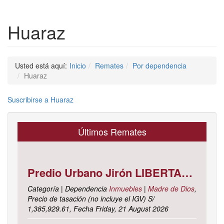
Huaraz
Usted está aquí:
Inicio
Remates
Por dependencia
Huaraz
Suscribirse a Huaraz
Últimos Remates
Predio Urbano Jirón LIBERTAD Mz. 5-H, Lote 23, TAMBOPATA - TAMBOPATA - MADRE DE DIOS ; cuyo dominio corre inscrito en la partida electrónica N° 07001561 del registro de propiedad inmueble de la ZONA REGISTRAL N° X, SEDE CUSCO, OFICINA REGISTRAL MADRE DE D
Categoría | Dependencia
Inmuebles
|
Madre de Dios
,
Precio de tasación (no incluye el IGV) S/
1,385,929.61, Fecha Friday, 21 August 2026