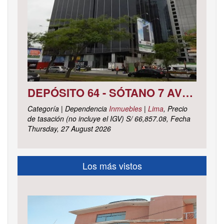
DEPÓSITO 64 - SÓTANO 7 AVENIDA CIRCUNVALACIÓN DEL CLUB GOLF LOS INCAS N° 152 URBANIZACIÓN LOTIZACIÓN CLUB GOLF LOS INCAS DISTRITO SANTIAGO DE SURCO, PROVINCIA Y DEPARTAMENTO DE LIMA
Categoría | Dependencia
Inmuebles
|
Lima
, Precio
de tasación (no incluye el IGV) S/ 66,857.08, Fecha
Thursday, 27 August 2026
Los más vistos