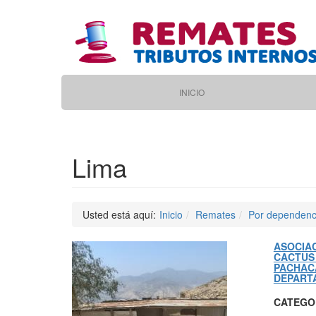
Pasar
al
contenido
principal
Main
INICIO
navigation
Lima
Usted está aquí:
Inicio
Remates
Por dependenc
ASOCIAC
CACTUS 
PACHAC
DEPART
CATEGO