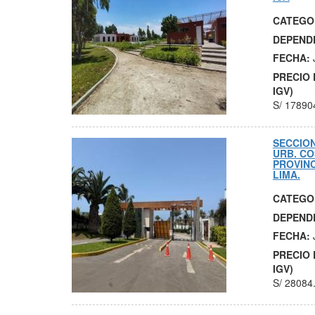
CATEGO
DEPEND
FECHA:
PRECIO 
IGV)
S/
17890
SECCION
URB. CO
PROVIN
LIMA.
CATEGO
DEPEND
FECHA:
PRECIO 
IGV)
S/
28084