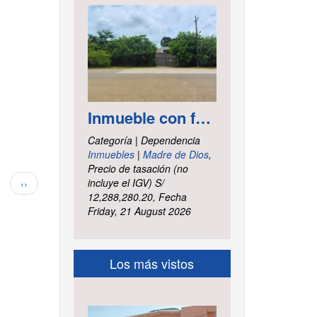
Inmueble con frontis hacia la vía al aeropuerto, es un terreno de forma irregular, cuenta con carretera asfaltada ubicado en la Av. Elmer Faucett km. 6.400, área ha. 2.625 distrito Tambopata, provincia Tambopata y departamento Madre de Dios
Categoría | Dependencia
Inmuebles
|
Madre de Dios
,
Precio de tasación (no
Siguiente
incluye el IGV) S/
››
página
12,288,280.20, Fecha
Friday, 21 August 2026
Los más vistos