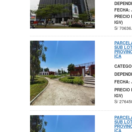
DEPEND
FECHA:
PRECIO 
IGV)
S/
70636
PARCELA
SUB LOT
PROVINC
ICA
CATEGO
DEPEND
FECHA:
PRECIO 
IGV)
S/
27645
PARCELA
SUB LOT
PROVINC
ICA