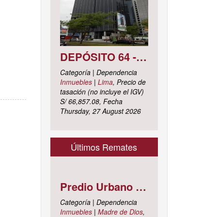
DEPÓSITO 64 - SÓTANO 7 AVENIDA CIRCUNVALACIÓN DEL CLUB GOLF LOS INCAS N° 152 URBANIZACIÓN LOTIZACIÓN CLUB GOLF LOS INCAS DISTRITO SANTIAGO DE SURCO, PROVINCIA Y DEPARTAMENTO DE LIMA
Categoría | Dependencia
Inmuebles
|
Lima
, Precio de
tasación (no incluye el IGV)
S/ 66,857.08, Fecha
Thursday, 27 August 2026
Últimos Remates
Predio Urbano Jirón LIBERTAD Mz. 5-H, Lote 23, TAMBOPATA - TAMBOPATA - MADRE DE DIOS ; cuyo dominio corre inscrito en la partida electrónica N° 07001561 del registro de propiedad inmueble de la ZONA REGISTRAL N° X, SEDE CUSCO, OFICINA REGISTRAL MADRE DE D
Categoría | Dependencia
Inmuebles
|
Madre de Dios
,