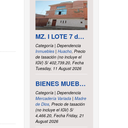
MZ. I LOTE 7 del asentamiento Humano las Delicias – Paramonga – Barranca – Lima
Categoría | Dependencia
Inmuebles
|
Huacho
, Precio
de tasación (no incluye el
IGV) S/ 402,739.20, Fecha
Tuesday, 11 August 2026
BIENES MUEBLES VARIOS - INTENDENCIA DE TRIBUTOS INTERNOS MADRE DE DIOS
Categoría | Dependencia
Mercadería Variada
|
Madre
de Dios
, Precio de tasación
(no incluye el IGV) S/
4,466.20, Fecha Friday, 21
August 2026