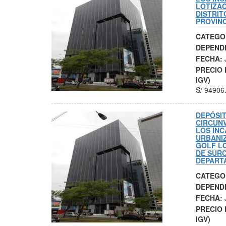
LOTIZAC
DISTRIT
PROVINC
CATEGO
DEPEND
FECHA:
PRECIO 
IGV)
S/
94906
DEPÓSIT
CIRCUN
LOS INC
URBANI
GOLF LO
DE SURC
DEPART
CATEGO
DEPEND
FECHA:
PRECIO 
IGV)