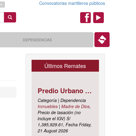
Convocatorias martilleros públicos
A-
Search
Redes
Sociales
DEPENDENCIAS
Últimos Remates
Predio Urbano Jirón LIBERTAD Mz. 5-H, Lote 23, TAMBOPATA - TAMBOPATA - MADRE DE DIOS ; cuyo dominio corre inscrito en la partida electrónica N° 07001561 del registro de propiedad inmueble de la ZONA REGISTRAL N° X, SEDE CUSCO, OFICINA REGISTRAL MADRE DE D
Categoría | Dependencia
Inmuebles
|
Madre de Dios
,
Precio de tasación (no
incluye el IGV) S/
1,385,929.61, Fecha Friday,
21 August 2026