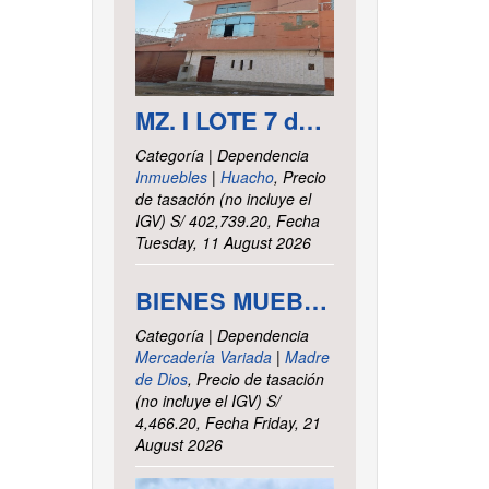
MZ. I LOTE 7 del asentamiento Humano las Delicias – Paramonga – Barranca – Lima
Categoría | Dependencia
Inmuebles
|
Huacho
, Precio
de tasación (no incluye el
IGV) S/ 402,739.20, Fecha
Tuesday, 11 August 2026
BIENES MUEBLES VARIOS - INTENDENCIA DE TRIBUTOS INTERNOS MADRE DE DIOS
Categoría | Dependencia
Mercadería Variada
|
Madre
de Dios
, Precio de tasación
(no incluye el IGV) S/
4,466.20, Fecha Friday, 21
August 2026