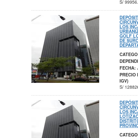
S/
99956
DEPÓSIT
CIRCUN
LOS INC
URBANI
GOLF LO
DE SURC
DEPART
CATEGO
DEPEND
FECHA:
PRECIO 
IGV)
S/
12882
DEPÓSIT
CIRCUN
LOS INC
LOTIZAC
DISTRIT
PROVINC
CATEGO