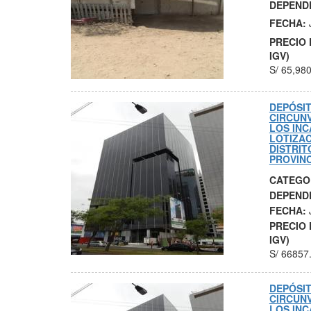
DEPEND
FECHA:
PRECIO 
IGV)
S/
65,980
DEPÓSIT
CIRCUN
LOS INC
LOTIZAC
DISTRIT
PROVINC
CATEGO
DEPEND
FECHA:
PRECIO 
IGV)
S/
66857
DEPÓSIT
CIRCUN
LOS INC