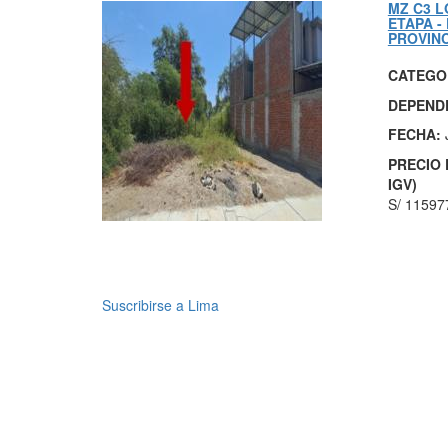
MZ C3 L
ETAPA -
PROVINC
CATEGO
DEPEND
FECHA:
PRECIO 
IGV)
S/
11597
Paginación
Suscribirse a Lima