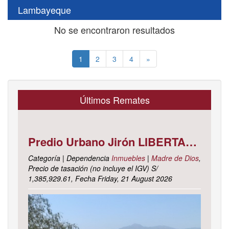
Lambayeque
No se encontraron resultados
(current)
1
2
3
4
»
Últimos Remates
Predio Urbano Jirón LIBERTAD Mz. 5-H, Lote 23, TAMBOPATA - TAMBOPATA - MADRE DE DIOS ; cuyo dominio corre inscrito en la partida electrónica N° 07001561 del registro de propiedad inmueble de la ZONA REGISTRAL N° X, SEDE CUSCO, OFICINA REGISTRAL MADRE DE D
Categoría | Dependencia
Inmuebles
|
Madre de Dios
,
Precio de tasación (no incluye el IGV) S/
1,385,929.61, Fecha Friday, 21 August 2026