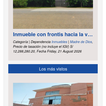
Inmueble con frontis hacia la vía al aeropuerto, es un terreno de forma irregular, cuenta con carretera asfaltada ubicado en la Av. Elmer Faucett km. 6.400, área ha. 2.625 distrito Tambopata, provincia Tambopata y departamento Madre de Dios
Categoría | Dependencia
Inmuebles
|
Madre de Dios
,
Precio de tasación (no incluye el IGV) S/
12,288,280.20, Fecha Friday, 21 August 2026
Los más vistos