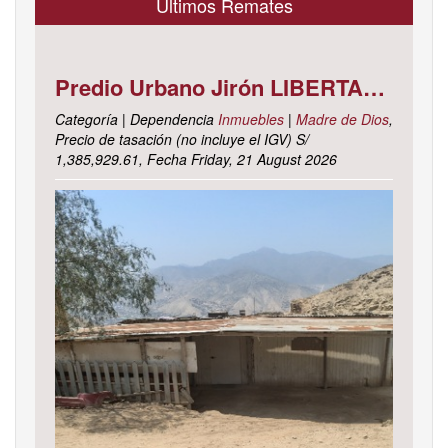
Últimos Remates
Predio Urbano Jirón LIBERTAD Mz. 5-H, Lote 23, TAMBOPATA - TAMBOPATA - MADRE DE DIOS ; cuyo dominio corre inscrito en la partida electrónica N° 07001561 del registro de propiedad inmueble de la ZONA REGISTRAL N° X, SEDE CUSCO, OFICINA REGISTRAL MADRE DE D
Categoría | Dependencia
Inmuebles
|
Madre de Dios
,
Precio de tasación (no incluye el IGV) S/
1,385,929.61, Fecha Friday, 21 August 2026