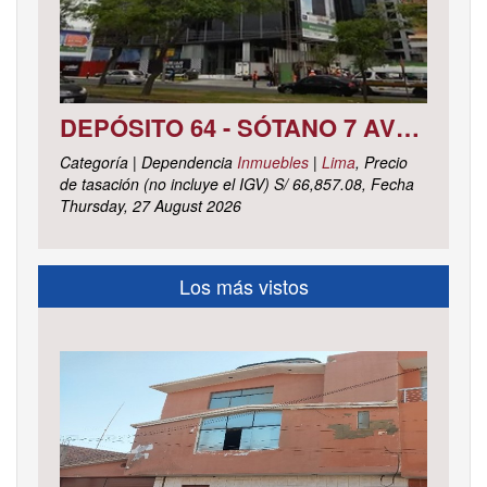
DEPÓSITO 64 - SÓTANO 7 AVENIDA CIRCUNVALACIÓN DEL CLUB GOLF LOS INCAS N° 152 URBANIZACIÓN LOTIZACIÓN CLUB GOLF LOS INCAS DISTRITO SANTIAGO DE SURCO, PROVINCIA Y DEPARTAMENTO DE LIMA
Categoría | Dependencia
Inmuebles
|
Lima
, Precio
de tasación (no incluye el IGV) S/ 66,857.08, Fecha
Thursday, 27 August 2026
Los más vistos