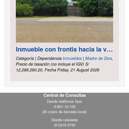
Inmueble con frontis hacia la vía al aeropuerto, es un terreno de forma irregular, cuenta con carretera asfaltada ubicado en la Av. Elmer Faucett km. 6.400, área ha. 2.625 distrito Tambopata, provincia Tambopata y departamento Madre de Dios
Categoría | Dependencia
Inmuebles
|
Madre de Dios
,
Precio de tasación (no incluye el IGV) S/
12,288,280.20, Fecha Friday, 21 August 2026
Central de Consultas
Footer
Desde teléfonos fijos
0-801-12-100
menu
(Al costo de llamada local)
Desde celulares
(01)315-0730