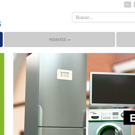
A+
Search
Search
REMATES
E