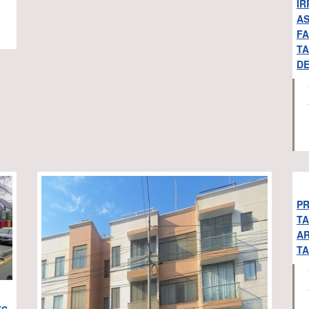
IR
AS
FA
TA
DE
PR
TA
AR
TA