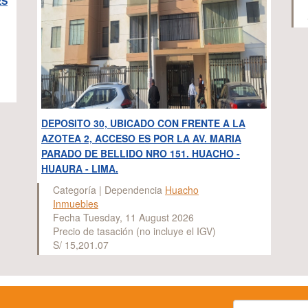
ES
DEPOSITO 30, UBICADO CON FRENTE A LA
AZOTEA 2, ACCESO ES POR LA AV. MARIA
PARADO DE BELLIDO NRO 151. HUACHO -
HUAURA - LIMA.
Categoría | Dependencia
Huacho
Inmuebles
Fecha Tuesday, 11 August 2026
Precio de tasación (no incluye el IGV)
S/ 15,201.07