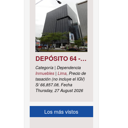
DEPÓSITO 64 - SÓTANO 7 AVENIDA CIRCUNVALACIÓN DEL CLUB GOLF LOS INCAS N° 152 URBANIZACIÓN LOTIZACIÓN CLUB GOLF LOS INCAS DISTRITO SANTIAGO DE SURCO, PROVINCIA Y DEPARTAMENTO DE LIMA
Categoría | Dependencia
Inmuebles
|
Lima
, Precio de
tasación (no incluye el IGV)
S/ 66,857.08, Fecha
Thursday, 27 August 2026
Los más vistos