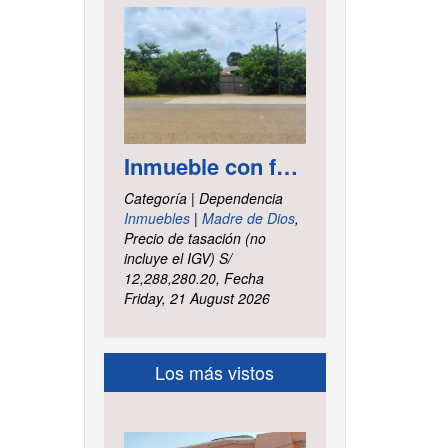
Inmueble con frontis hacia la vía al aeropuerto, es un terreno de forma irregular, cuenta con carretera asfaltada ubicado en la Av. Elmer Faucett km. 6.400, área ha. 2.625 distrito Tambopata, provincia Tambopata y departamento Madre de Dios
Categoría | Dependencia
Inmuebles
|
Madre de Dios
,
Precio de tasación (no
incluye el IGV) S/
12,288,280.20, Fecha
Friday, 21 August 2026
Los más vistos