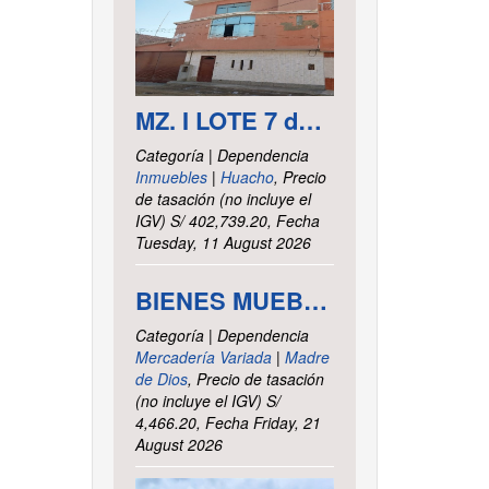
MZ. I LOTE 7 del asentamiento Humano las Delicias – Paramonga – Barranca – Lima
Categoría | Dependencia
Inmuebles
|
Huacho
, Precio
de tasación (no incluye el
IGV) S/ 402,739.20, Fecha
Tuesday, 11 August 2026
BIENES MUEBLES VARIOS - INTENDENCIA DE TRIBUTOS INTERNOS MADRE DE DIOS
Categoría | Dependencia
Mercadería Variada
|
Madre
de Dios
, Precio de tasación
(no incluye el IGV) S/
4,466.20, Fecha Friday, 21
August 2026