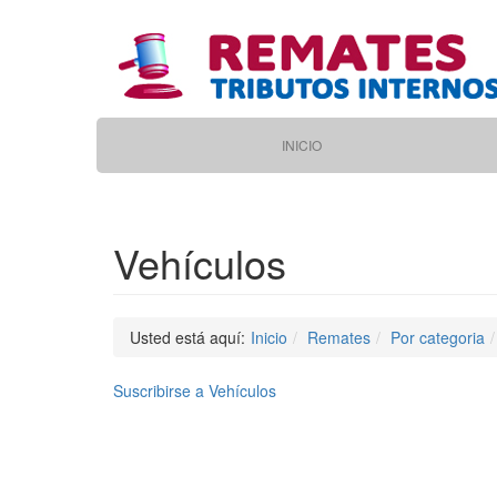
Pasar
al
contenido
principal
Main
INICIO
navigation
Vehículos
Usted está aquí:
Inicio
Remates
Por categoria
Suscribirse a Vehículos