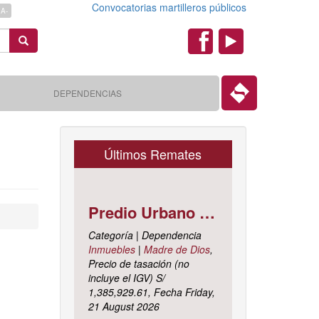
Convocatorias martilleros públicos
A-
Search
Redes
Sociales
DEPENDENCIAS
Últimos Remates
Predio Urbano Jirón LIBERTAD Mz. 5-H, Lote 23, TAMBOPATA - TAMBOPATA - MADRE DE DIOS ; cuyo dominio corre inscrito en la partida electrónica N° 07001561 del registro de propiedad inmueble de la ZONA REGISTRAL N° X, SEDE CUSCO, OFICINA REGISTRAL MADRE DE D
Categoría | Dependencia
Inmuebles
|
Madre de Dios
,
Precio de tasación (no
incluye el IGV) S/
1,385,929.61, Fecha Friday,
21 August 2026