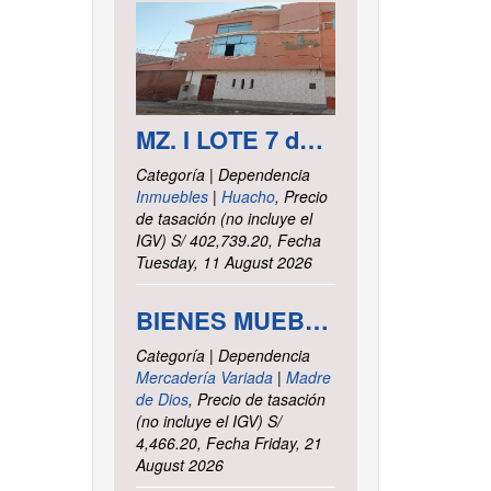
MZ. I LOTE 7 del asentamiento Humano las Delicias – Paramonga – Barranca – Lima
Categoría | Dependencia
Inmuebles
|
Huacho
, Precio
de tasación (no incluye el
IGV) S/ 402,739.20, Fecha
Tuesday, 11 August 2026
BIENES MUEBLES VARIOS - INTENDENCIA DE TRIBUTOS INTERNOS MADRE DE DIOS
Categoría | Dependencia
Mercadería Variada
|
Madre
de Dios
, Precio de tasación
(no incluye el IGV) S/
4,466.20, Fecha Friday, 21
August 2026