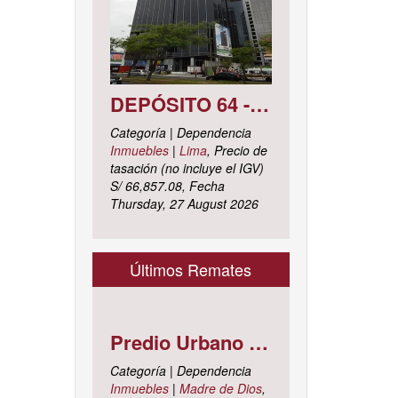
DEPÓSITO 64 - SÓTANO 7 AVENIDA CIRCUNVALACIÓN DEL CLUB GOLF LOS INCAS N° 152 URBANIZACIÓN LOTIZACIÓN CLUB GOLF LOS INCAS DISTRITO SANTIAGO DE SURCO, PROVINCIA Y DEPARTAMENTO DE LIMA
Categoría | Dependencia
Inmuebles
|
Lima
, Precio de
tasación (no incluye el IGV)
S/ 66,857.08, Fecha
Thursday, 27 August 2026
Últimos Remates
Predio Urbano Jirón LIBERTAD Mz. 5-H, Lote 23, TAMBOPATA - TAMBOPATA - MADRE DE DIOS ; cuyo dominio corre inscrito en la partida electrónica N° 07001561 del registro de propiedad inmueble de la ZONA REGISTRAL N° X, SEDE CUSCO, OFICINA REGISTRAL MADRE DE D
Categoría | Dependencia
Inmuebles
|
Madre de Dios
,