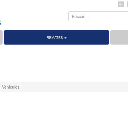
A+
Search
Search
REMATES
VehÍculos