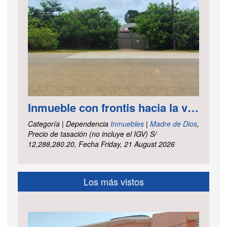
Inmueble con frontis hacia la vía al aeropuerto, es un terreno de forma irregular, cuenta con carretera asfaltada ubicado en la Av. Elmer Faucett km. 6.400, área ha. 2.625 distrito Tambopata, provincia Tambopata y departamento Madre de Dios
Categoría | Dependencia
Inmuebles
|
Madre de Dios
,
Precio de tasación (no incluye el IGV) S/
12,288,280.20, Fecha Friday, 21 August 2026
Los más vistos