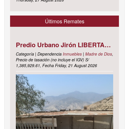
Últimos Remates
Predio Urbano Jirón LIBERTAD Mz. 5-H, Lote 23, TAMBOPATA - TAMBOPATA - MADRE DE DIOS ; cuyo dominio corre inscrito en la partida electrónica N° 07001561 del registro de propiedad inmueble de la ZONA REGISTRAL N° X, SEDE CUSCO, OFICINA REGISTRAL MADRE DE D
Categoría | Dependencia
Inmuebles
|
Madre de Dios
,
Precio de tasación (no incluye el IGV) S/
1,385,929.61, Fecha Friday, 21 August 2026