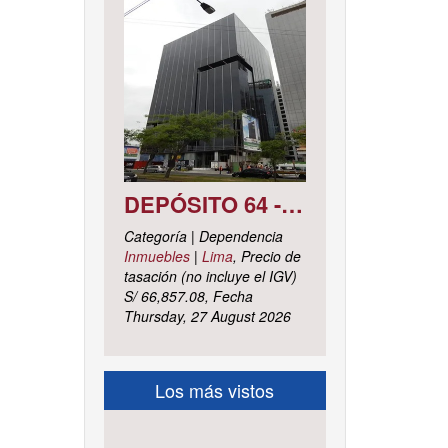
DEPÓSITO 64 - SÓTANO 7 AVENIDA CIRCUNVALACIÓN DEL CLUB GOLF LOS INCAS N° 152 URBANIZACIÓN LOTIZACIÓN CLUB GOLF LOS INCAS DISTRITO SANTIAGO DE SURCO, PROVINCIA Y DEPARTAMENTO DE LIMA
Categoría | Dependencia
Inmuebles
|
Lima
, Precio de
tasación (no incluye el IGV)
S/ 66,857.08, Fecha
Thursday, 27 August 2026
Los más vistos