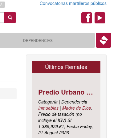
Convocatorias martilleros públicos
A-
Search
Redes
Sociales
DEPENDENCIAS
Últimos Remates
Predio Urbano Jirón LIBERTAD Mz. 5-H, Lote 23, TAMBOPATA - TAMBOPATA - MADRE DE DIOS ; cuyo dominio corre inscrito en la partida electrónica N° 07001561 del registro de propiedad inmueble de la ZONA REGISTRAL N° X, SEDE CUSCO, OFICINA REGISTRAL MADRE DE D
Categoría | Dependencia
Inmuebles
|
Madre de Dios
,
Precio de tasación (no
incluye el IGV) S/
1,385,929.61, Fecha Friday,
21 August 2026