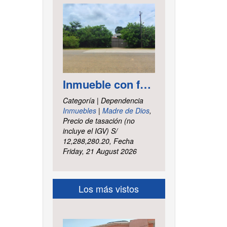
Inmueble con frontis hacia la vía al aeropuerto, es un terreno de forma irregular, cuenta con carretera asfaltada ubicado en la Av. Elmer Faucett km. 6.400, área ha. 2.625 distrito Tambopata, provincia Tambopata y departamento Madre de Dios
Categoría | Dependencia
Inmuebles
|
Madre de Dios
,
Precio de tasación (no
incluye el IGV) S/
12,288,280.20, Fecha
Friday, 21 August 2026
Los más vistos