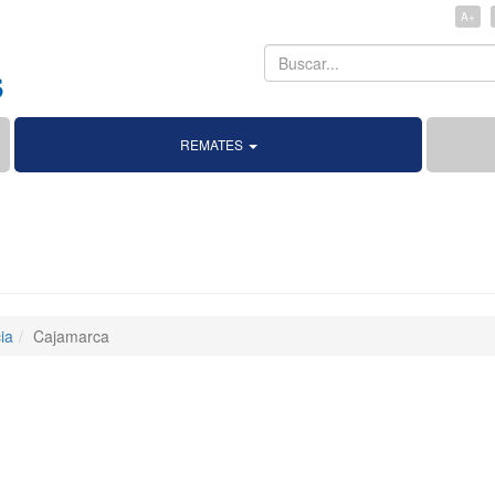
A+
Search
Search
REMATES
ia
Cajamarca