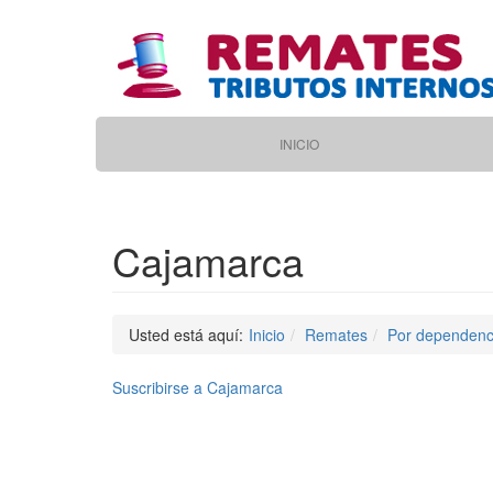
Pasar
al
contenido
principal
Main
INICIO
navigation
Cajamarca
Usted está aquí:
Inicio
Remates
Por dependenc
Suscribirse a Cajamarca