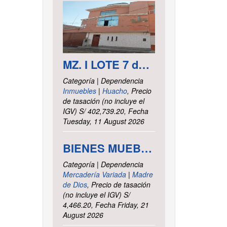
MZ. I LOTE 7 del asentamiento Humano las Delicias – Paramonga – Barranca – Lima
Categoría | Dependencia
Inmuebles
|
Huacho
, Precio
de tasación (no incluye el
IGV) S/ 402,739.20, Fecha
Tuesday, 11 August 2026
BIENES MUEBLES VARIOS - INTENDENCIA DE TRIBUTOS INTERNOS MADRE DE DIOS
Categoría | Dependencia
Mercadería Variada
|
Madre
de Dios
, Precio de tasación
(no incluye el IGV) S/
4,466.20, Fecha Friday, 21
August 2026