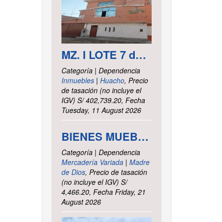
MZ. I LOTE 7 del asentamiento Humano las Delicias – Paramonga – Barranca – Lima
Categoría | Dependencia
Inmuebles
|
Huacho
, Precio
de tasación (no incluye el
IGV) S/ 402,739.20, Fecha
Tuesday, 11 August 2026
BIENES MUEBLES VARIOS - INTENDENCIA DE TRIBUTOS INTERNOS MADRE DE DIOS
Categoría | Dependencia
Mercadería Variada
|
Madre
de Dios
, Precio de tasación
(no incluye el IGV) S/
4,466.20, Fecha Friday, 21
August 2026