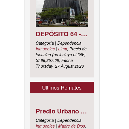
DEPÓSITO 64 - SÓTANO 7 AVENIDA CIRCUNVALACIÓN DEL CLUB GOLF LOS INCAS N° 152 URBANIZACIÓN LOTIZACIÓN CLUB GOLF LOS INCAS DISTRITO SANTIAGO DE SURCO, PROVINCIA Y DEPARTAMENTO DE LIMA
Categoría | Dependencia
Inmuebles
|
Lima
, Precio de
tasación (no incluye el IGV)
S/ 66,857.08, Fecha
Thursday, 27 August 2026
Últimos Remates
Predio Urbano Jirón LIBERTAD Mz. 5-H, Lote 23, TAMBOPATA - TAMBOPATA - MADRE DE DIOS ; cuyo dominio corre inscrito en la partida electrónica N° 07001561 del registro de propiedad inmueble de la ZONA REGISTRAL N° X, SEDE CUSCO, OFICINA REGISTRAL MADRE DE D
Categoría | Dependencia
Inmuebles
|
Madre de Dios
,