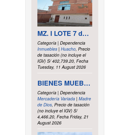
MZ. I LOTE 7 del asentamiento Humano las Delicias – Paramonga – Barranca – Lima
Categoría | Dependencia
Inmuebles
|
Huacho
, Precio
de tasación (no incluye el
IGV) S/ 402,739.20, Fecha
Tuesday, 11 August 2026
BIENES MUEBLES VARIOS - INTENDENCIA DE TRIBUTOS INTERNOS MADRE DE DIOS
Categoría | Dependencia
Mercadería Variada
|
Madre
de Dios
, Precio de tasación
(no incluye el IGV) S/
4,466.20, Fecha Friday, 21
August 2026