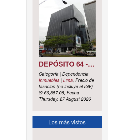
DEPÓSITO 64 - SÓTANO 7 AVENIDA CIRCUNVALACIÓN DEL CLUB GOLF LOS INCAS N° 152 URBANIZACIÓN LOTIZACIÓN CLUB GOLF LOS INCAS DISTRITO SANTIAGO DE SURCO, PROVINCIA Y DEPARTAMENTO DE LIMA
Categoría | Dependencia
Inmuebles
|
Lima
, Precio de
tasación (no incluye el IGV)
S/ 66,857.08, Fecha
Thursday, 27 August 2026
Los más vistos