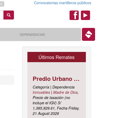
Convocatorias martilleros públicos
A-
Search
Redes
Sociales
DEPENDENCIAS
Últimos Remates
Predio Urbano Jirón LIBERTAD Mz. 5-H, Lote 23, TAMBOPATA - TAMBOPATA - MADRE DE DIOS ; cuyo dominio corre inscrito en la partida electrónica N° 07001561 del registro de propiedad inmueble de la ZONA REGISTRAL N° X, SEDE CUSCO, OFICINA REGISTRAL MADRE DE D
Categoría | Dependencia
Inmuebles
|
Madre de Dios
,
Precio de tasación (no
incluye el IGV) S/
1,385,929.61, Fecha Friday,
21 August 2026