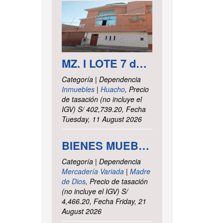
MZ. I LOTE 7 del asentamiento Humano las Delicias – Paramonga – Barranca – Lima
Categoría | Dependencia
Inmuebles
|
Huacho
, Precio
de tasación (no incluye el
IGV) S/ 402,739.20, Fecha
Tuesday, 11 August 2026
BIENES MUEBLES VARIOS - INTENDENCIA DE TRIBUTOS INTERNOS MADRE DE DIOS
Categoría | Dependencia
Mercadería Variada
|
Madre
de Dios
, Precio de tasación
(no incluye el IGV) S/
4,466.20, Fecha Friday, 21
August 2026