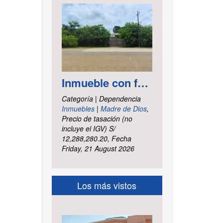
Inmueble con frontis hacia la vía al aeropuerto, es un terreno de forma irregular, cuenta con carretera asfaltada ubicado en la Av. Elmer Faucett km. 6.400, área ha. 2.625 distrito Tambopata, provincia Tambopata y departamento Madre de Dios
Categoría | Dependencia
Inmuebles
|
Madre de Dios
,
Precio de tasación (no
incluye el IGV) S/
12,288,280.20, Fecha
Friday, 21 August 2026
Los más vistos