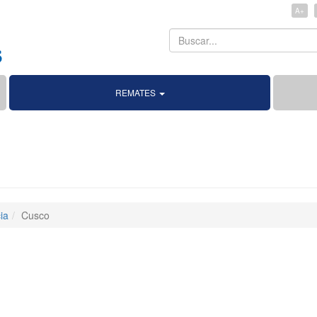
A+
Search
Search
REMATES
ia
Cusco