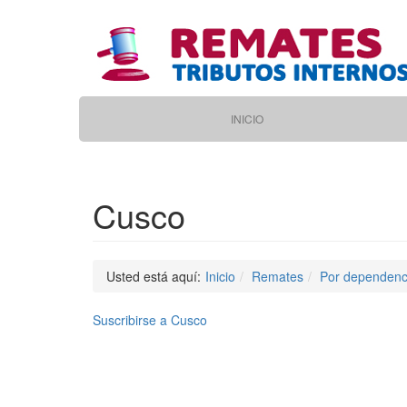
Pasar
al
contenido
principal
Main
INICIO
navigation
Cusco
Usted está aquí:
Inicio
Remates
Por dependenc
Suscribirse a Cusco