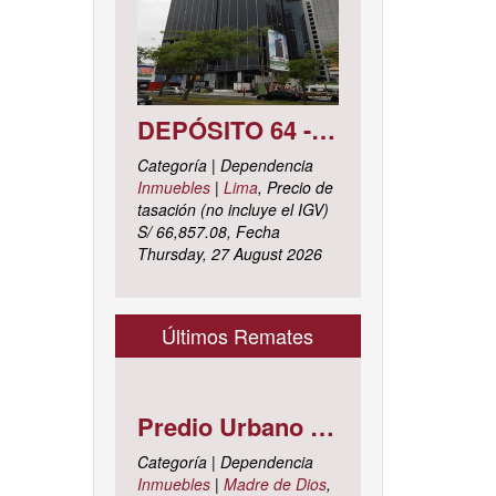
DEPÓSITO 64 - SÓTANO 7 AVENIDA CIRCUNVALACIÓN DEL CLUB GOLF LOS INCAS N° 152 URBANIZACIÓN LOTIZACIÓN CLUB GOLF LOS INCAS DISTRITO SANTIAGO DE SURCO, PROVINCIA Y DEPARTAMENTO DE LIMA
Categoría | Dependencia
Inmuebles
|
Lima
, Precio de
tasación (no incluye el IGV)
S/ 66,857.08, Fecha
Thursday, 27 August 2026
Últimos Remates
Predio Urbano Jirón LIBERTAD Mz. 5-H, Lote 23, TAMBOPATA - TAMBOPATA - MADRE DE DIOS ; cuyo dominio corre inscrito en la partida electrónica N° 07001561 del registro de propiedad inmueble de la ZONA REGISTRAL N° X, SEDE CUSCO, OFICINA REGISTRAL MADRE DE D
Categoría | Dependencia
Inmuebles
|
Madre de Dios
,