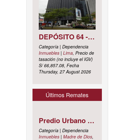
DEPÓSITO 64 - SÓTANO 7 AVENIDA CIRCUNVALACIÓN DEL CLUB GOLF LOS INCAS N° 152 URBANIZACIÓN LOTIZACIÓN CLUB GOLF LOS INCAS DISTRITO SANTIAGO DE SURCO, PROVINCIA Y DEPARTAMENTO DE LIMA
Categoría | Dependencia
Inmuebles
|
Lima
, Precio de
tasación (no incluye el IGV)
S/ 66,857.08, Fecha
Thursday, 27 August 2026
Últimos Remates
Predio Urbano Jirón LIBERTAD Mz. 5-H, Lote 23, TAMBOPATA - TAMBOPATA - MADRE DE DIOS ; cuyo dominio corre inscrito en la partida electrónica N° 07001561 del registro de propiedad inmueble de la ZONA REGISTRAL N° X, SEDE CUSCO, OFICINA REGISTRAL MADRE DE D
Categoría | Dependencia
Inmuebles
|
Madre de Dios
,