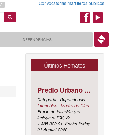
Convocatorias martilleros públicos
A-
Search
Redes
Sociales
DEPENDENCIAS
Últimos Remates
Predio Urbano Jirón LIBERTAD Mz. 5-H, Lote 23, TAMBOPATA - TAMBOPATA - MADRE DE DIOS ; cuyo dominio corre inscrito en la partida electrónica N° 07001561 del registro de propiedad inmueble de la ZONA REGISTRAL N° X, SEDE CUSCO, OFICINA REGISTRAL MADRE DE D
Categoría | Dependencia
Inmuebles
|
Madre de Dios
,
Precio de tasación (no
incluye el IGV) S/
1,385,929.61, Fecha Friday,
21 August 2026