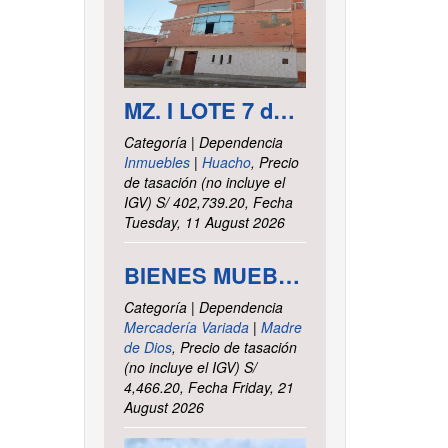
MZ. I LOTE 7 del asentamiento Humano las Delicias – Paramonga – Barranca – Lima
Categoría | Dependencia
Inmuebles
|
Huacho
, Precio
de tasación (no incluye el
IGV) S/ 402,739.20, Fecha
Tuesday, 11 August 2026
BIENES MUEBLES VARIOS - INTENDENCIA DE TRIBUTOS INTERNOS MADRE DE DIOS
Categoría | Dependencia
Mercadería Variada
|
Madre
de Dios
, Precio de tasación
(no incluye el IGV) S/
4,466.20, Fecha Friday, 21
August 2026