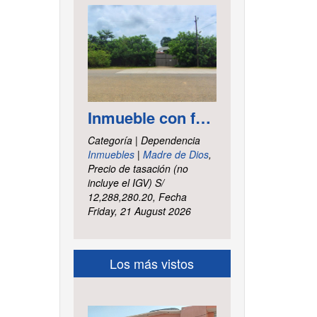
Inmueble con frontis hacia la vía al aeropuerto, es un terreno de forma irregular, cuenta con carretera asfaltada ubicado en la Av. Elmer Faucett km. 6.400, área ha. 2.625 distrito Tambopata, provincia Tambopata y departamento Madre de Dios
Categoría | Dependencia
Inmuebles
|
Madre de Dios
,
Precio de tasación (no
incluye el IGV) S/
12,288,280.20, Fecha
Friday, 21 August 2026
Los más vistos