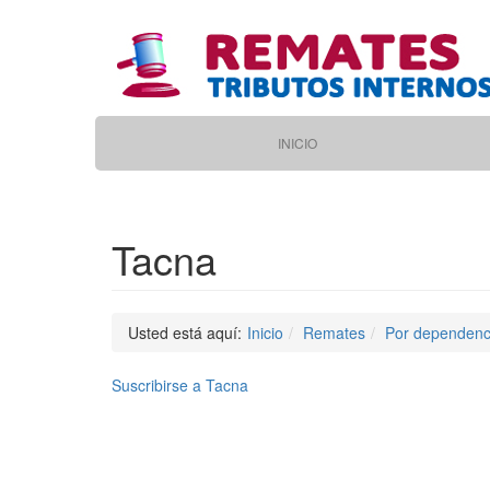
Pasar
al
contenido
principal
Main
INICIO
navigation
Tacna
Usted está aquí:
Inicio
Remates
Por dependenc
Suscribirse a Tacna