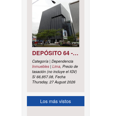
DEPÓSITO 64 - SÓTANO 7 AVENIDA CIRCUNVALACIÓN DEL CLUB GOLF LOS INCAS N° 152 URBANIZACIÓN LOTIZACIÓN CLUB GOLF LOS INCAS DISTRITO SANTIAGO DE SURCO, PROVINCIA Y DEPARTAMENTO DE LIMA
Categoría | Dependencia
Inmuebles
|
Lima
, Precio de
tasación (no incluye el IGV)
S/ 66,857.08, Fecha
Thursday, 27 August 2026
Los más vistos