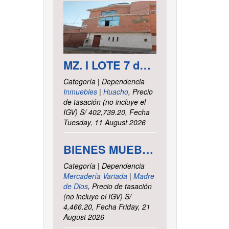
MZ. I LOTE 7 del asentamiento Humano las Delicias – Paramonga – Barranca – Lima
Categoría | Dependencia
Inmuebles
|
Huacho
, Precio
de tasación (no incluye el
IGV) S/ 402,739.20, Fecha
Tuesday, 11 August 2026
BIENES MUEBLES VARIOS - INTENDENCIA DE TRIBUTOS INTERNOS MADRE DE DIOS
Categoría | Dependencia
Mercadería Variada
|
Madre
de Dios
, Precio de tasación
(no incluye el IGV) S/
4,466.20, Fecha Friday, 21
August 2026