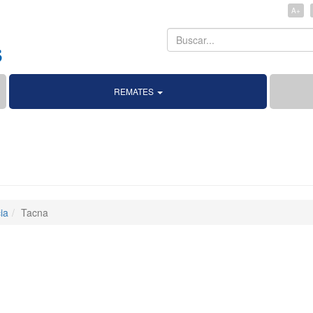
A+
Search
Search
REMATES
ia
Tacna