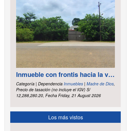
Inmueble con frontis hacia la vía al aeropuerto, es un terreno de forma irregular, cuenta con carretera asfaltada ubicado en la Av. Elmer Faucett km. 6.400, área ha. 2.625 distrito Tambopata, provincia Tambopata y departamento Madre de Dios
Categoría | Dependencia
Inmuebles
|
Madre de Dios
,
Precio de tasación (no incluye el IGV) S/
12,288,280.20, Fecha Friday, 21 August 2026
Los más vistos