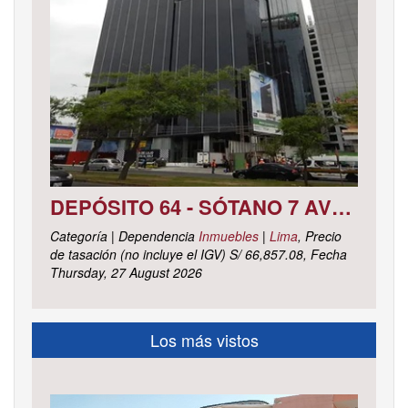
DEPÓSITO 64 - SÓTANO 7 AVENIDA CIRCUNVALACIÓN DEL CLUB GOLF LOS INCAS N° 152 URBANIZACIÓN LOTIZACIÓN CLUB GOLF LOS INCAS DISTRITO SANTIAGO DE SURCO, PROVINCIA Y DEPARTAMENTO DE LIMA
Categoría | Dependencia
Inmuebles
|
Lima
, Precio
de tasación (no incluye el IGV) S/ 66,857.08, Fecha
Thursday, 27 August 2026
Los más vistos