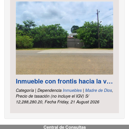
Inmueble con frontis hacia la vía al aeropuerto, es un terreno de forma irregular, cuenta con carretera asfaltada ubicado en la Av. Elmer Faucett km. 6.400, área ha. 2.625 distrito Tambopata, provincia Tambopata y departamento Madre de Dios
Categoría | Dependencia
Inmuebles
|
Madre de Dios
,
Precio de tasación (no incluye el IGV) S/
12,288,280.20, Fecha Friday, 21 August 2026
Central de Consultas