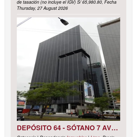
de tasación (no incluye el IGV) S/ 65,980.80, Fecha
Thursday, 27 August 2026
DEPÓSITO 64 - SÓTANO 7 AVENIDA CIRCUNVALACIÓN DEL CLUB GOLF LOS INCAS N° 152 URBANIZACIÓN LOTIZACIÓN CLUB GOLF LOS INCAS DISTRITO SANTIAGO DE SURCO, PROVINCIA Y DEPARTAMENTO DE LIMA