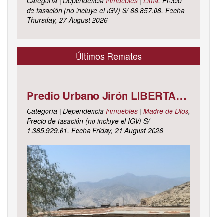
Categoría | Dependencia
Inmuebles
|
Lima
, Precio
de tasación (no incluye el IGV) S/ 66,857.08, Fecha
Thursday, 27 August 2026
Últimos Remates
Predio Urbano Jirón LIBERTAD Mz. 5-H, Lote 23, TAMBOPATA - TAMBOPATA - MADRE DE DIOS ; cuyo dominio corre inscrito en la partida electrónica N° 07001561 del registro de propiedad inmueble de la ZONA REGISTRAL N° X, SEDE CUSCO, OFICINA REGISTRAL MADRE DE D
Categoría | Dependencia
Inmuebles
|
Madre de Dios
,
Precio de tasación (no incluye el IGV) S/
1,385,929.61, Fecha Friday, 21 August 2026