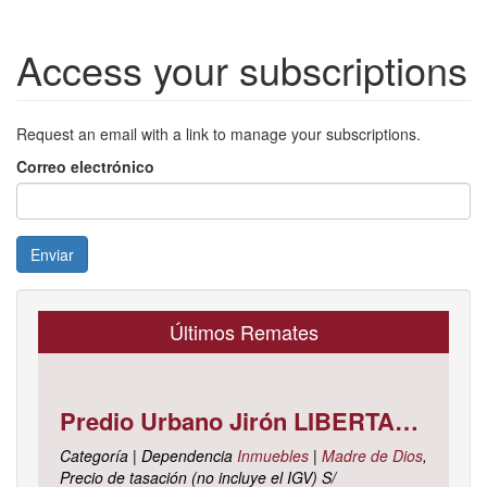
Access your subscriptions
Request an email with a link to manage your subscriptions.
Correo electrónico
Enviar
Últimos Remates
Predio Urbano Jirón LIBERTAD Mz. 5-H, Lote 23, TAMBOPATA - TAMBOPATA - MADRE DE DIOS ; cuyo dominio corre inscrito en la partida electrónica N° 07001561 del registro de propiedad inmueble de la ZONA REGISTRAL N° X, SEDE CUSCO, OFICINA REGISTRAL MADRE DE D
Categoría | Dependencia
Inmuebles
|
Madre de Dios
,
Precio de tasación (no incluye el IGV) S/