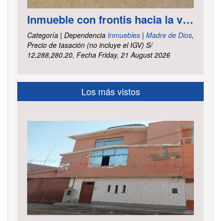
Inmueble con frontis hacia la vía al aeropuerto, es un terreno de forma irregular, cuenta con carretera asfaltada ubicado en la Av. Elmer Faucett km. 6.400, área ha. 2.625 distrito Tambopata, provincia Tambopata y departamento Madre de Dios
Categoría | Dependencia
Inmuebles
|
Madre de Dios
,
Precio de tasación (no incluye el IGV) S/
12,288,280.20, Fecha Friday, 21 August 2026
Los más vistos