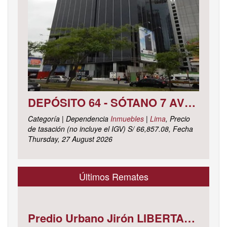
DEPÓSITO 64 - SÓTANO 7 AVENIDA CIRCUNVALACIÓN DEL CLUB GOLF LOS INCAS N° 152 URBANIZACIÓN LOTIZACIÓN CLUB GOLF LOS INCAS DISTRITO SANTIAGO DE SURCO, PROVINCIA Y DEPARTAMENTO DE LIMA
Categoría | Dependencia
Inmuebles
|
Lima
, Precio
de tasación (no incluye el IGV) S/ 66,857.08, Fecha
Thursday, 27 August 2026
Últimos Remates
Predio Urbano Jirón LIBERTAD Mz. 5-H, Lote 23, TAMBOPATA - TAMBOPATA - MADRE DE DIOS ; cuyo dominio corre inscrito en la partida electrónica N° 07001561 del registro de propiedad inmueble de la ZONA REGISTRAL N° X, SEDE CUSCO, OFICINA REGISTRAL MADRE DE D