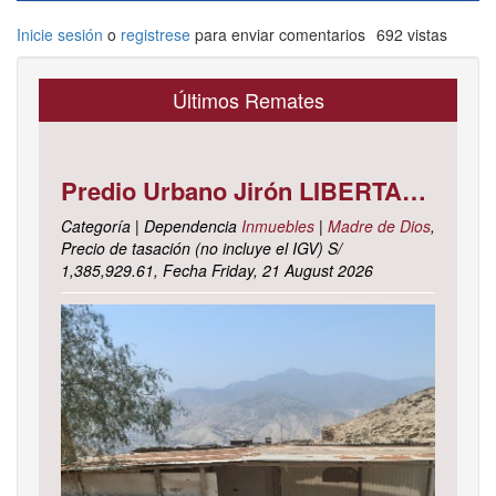
Inicie sesión
o
registrese
para enviar comentarios
692 vistas
Últimos Remates
Predio Urbano Jirón LIBERTAD Mz. 5-H, Lote 23, TAMBOPATA - TAMBOPATA - MADRE DE DIOS ; cuyo dominio corre inscrito en la partida electrónica N° 07001561 del registro de propiedad inmueble de la ZONA REGISTRAL N° X, SEDE CUSCO, OFICINA REGISTRAL MADRE DE D
Categoría | Dependencia
Inmuebles
|
Madre de Dios
,
Precio de tasación (no incluye el IGV) S/
1,385,929.61, Fecha Friday, 21 August 2026