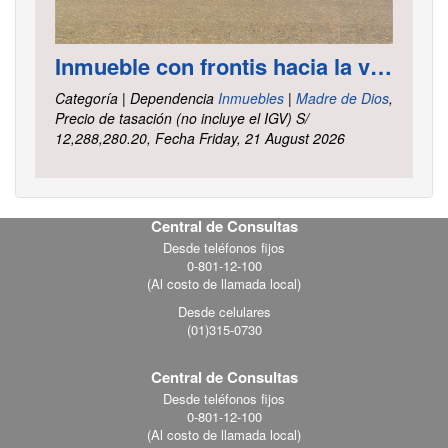
Inmueble con frontis hacia la vía al aeropuerto, es un terreno de forma irregular, cuenta con carretera asfaltada ubicado en la Av. Elmer Faucett km. 6.400, área ha. 2.625 distrito Tambopata, provincia Tambopata y departamento Madre de Dios
Categoría | Dependencia
Inmuebles
|
Madre de Dios
,
Precio de tasación (no incluye el IGV) S/
12,288,280.20, Fecha Friday, 21 August 2026
Central de Consultas
Footer
Desde teléfonos fijos
0-801-12-100
menu
(Al costo de llamada local)
Desde celulares
(01)315-0730
Central de Consultas
Desde teléfonos fijos
0-801-12-100
(Al costo de llamada local)