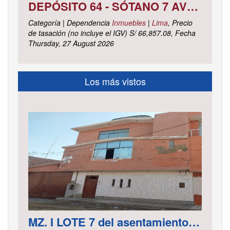
DEPÓSITO 64 - SÓTANO 7 AVENIDA CIRCUNVALACIÓN DEL CLUB GOLF LOS INCAS N° 152 URBANIZACIÓN LOTIZACIÓN CLUB GOLF LOS INCAS DISTRITO SANTIAGO DE SURCO, PROVINCIA Y DEPARTAMENTO DE LIMA
Categoría | Dependencia
Inmuebles
|
Lima
, Precio
de tasación (no incluye el IGV) S/ 66,857.08, Fecha
Thursday, 27 August 2026
Los más vistos
MZ. I LOTE 7 del asentamiento Humano las Delicias – Paramonga – Barranca – Lima