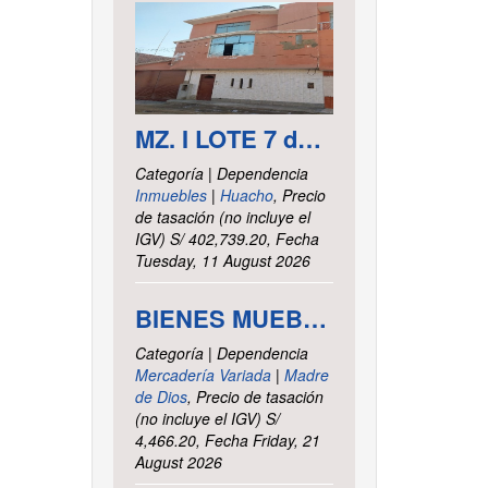
MZ. I LOTE 7 del asentamiento Humano las Delicias – Paramonga – Barranca – Lima
Categoría | Dependencia
Inmuebles
|
Huacho
, Precio
de tasación (no incluye el
IGV) S/ 402,739.20, Fecha
Tuesday, 11 August 2026
BIENES MUEBLES VARIOS - INTENDENCIA DE TRIBUTOS INTERNOS MADRE DE DIOS
Categoría | Dependencia
Mercadería Variada
|
Madre
de Dios
, Precio de tasación
(no incluye el IGV) S/
4,466.20, Fecha Friday, 21
August 2026