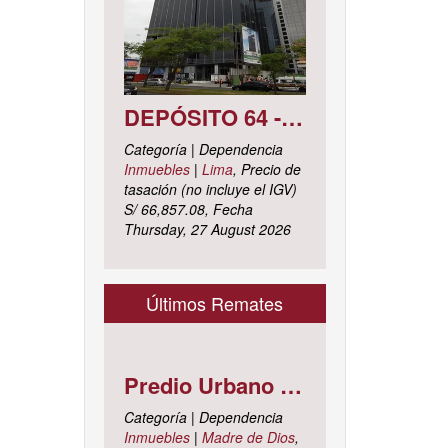
DEPÓSITO 64 - SÓTANO 7 AVENIDA CIRCUNVALACIÓN DEL CLUB GOLF LOS INCAS N° 152 URBANIZACIÓN LOTIZACIÓN CLUB GOLF LOS INCAS DISTRITO SANTIAGO DE SURCO, PROVINCIA Y DEPARTAMENTO DE LIMA
Categoría | Dependencia
Inmuebles
|
Lima
, Precio de
tasación (no incluye el IGV)
S/ 66,857.08, Fecha
Thursday, 27 August 2026
Últimos Remates
Predio Urbano Jirón LIBERTAD Mz. 5-H, Lote 23, TAMBOPATA - TAMBOPATA - MADRE DE DIOS ; cuyo dominio corre inscrito en la partida electrónica N° 07001561 del registro de propiedad inmueble de la ZONA REGISTRAL N° X, SEDE CUSCO, OFICINA REGISTRAL MADRE DE D
Categoría | Dependencia
Inmuebles
|
Madre de Dios
,