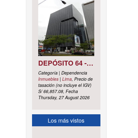
DEPÓSITO 64 - SÓTANO 7 AVENIDA CIRCUNVALACIÓN DEL CLUB GOLF LOS INCAS N° 152 URBANIZACIÓN LOTIZACIÓN CLUB GOLF LOS INCAS DISTRITO SANTIAGO DE SURCO, PROVINCIA Y DEPARTAMENTO DE LIMA
Categoría | Dependencia
Inmuebles
|
Lima
, Precio de
tasación (no incluye el IGV)
S/ 66,857.08, Fecha
Thursday, 27 August 2026
Los más vistos