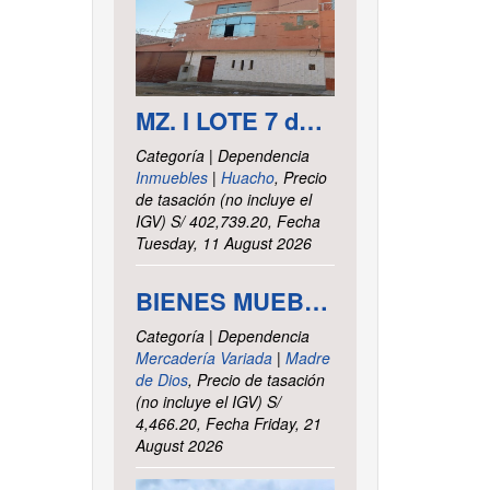
MZ. I LOTE 7 del asentamiento Humano las Delicias – Paramonga – Barranca – Lima
Categoría | Dependencia
Inmuebles
|
Huacho
, Precio
de tasación (no incluye el
IGV) S/ 402,739.20, Fecha
Tuesday, 11 August 2026
BIENES MUEBLES VARIOS - INTENDENCIA DE TRIBUTOS INTERNOS MADRE DE DIOS
Categoría | Dependencia
Mercadería Variada
|
Madre
de Dios
, Precio de tasación
(no incluye el IGV) S/
4,466.20, Fecha Friday, 21
August 2026