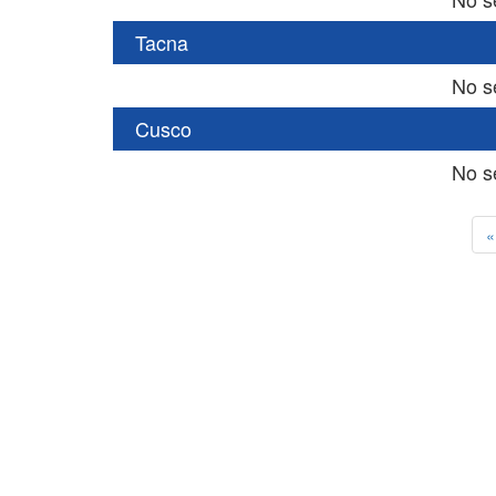
Tacna
No s
Cusco
No s
«