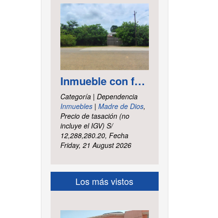
Inmueble con frontis hacia la vía al aeropuerto, es un terreno de forma irregular, cuenta con carretera asfaltada ubicado en la Av. Elmer Faucett km. 6.400, área ha. 2.625 distrito Tambopata, provincia Tambopata y departamento Madre de Dios
Categoría | Dependencia
Inmuebles
|
Madre de Dios
,
Precio de tasación (no
incluye el IGV) S/
12,288,280.20, Fecha
Friday, 21 August 2026
Los más vistos