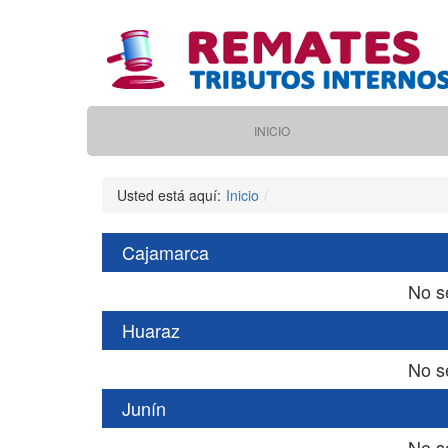
Pasar
al
contenido
principal
Main
INICIO
navigation
Usted está aquí:
Inicio
Cajamarca
No s
Huaraz
No s
Junín
No s