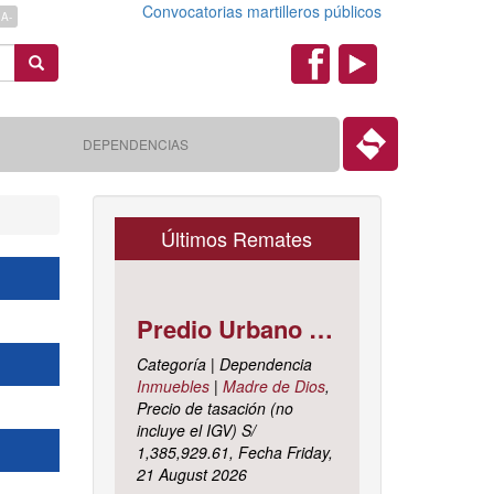
Convocatorias martilleros públicos
A-
Search
Redes
Sociales
DEPENDENCIAS
Últimos Remates
Predio Urbano Jirón LIBERTAD Mz. 5-H, Lote 23, TAMBOPATA - TAMBOPATA - MADRE DE DIOS ; cuyo dominio corre inscrito en la partida electrónica N° 07001561 del registro de propiedad inmueble de la ZONA REGISTRAL N° X, SEDE CUSCO, OFICINA REGISTRAL MADRE DE D
Categoría | Dependencia
Inmuebles
|
Madre de Dios
,
Precio de tasación (no
incluye el IGV) S/
1,385,929.61, Fecha Friday,
21 August 2026