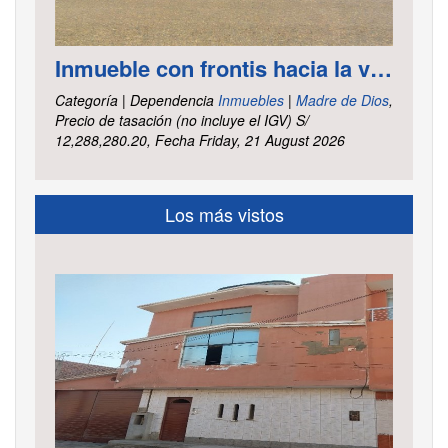
Inmueble con frontis hacia la vía al aeropuerto, es un terreno de forma irregular, cuenta con carretera asfaltada ubicado en la Av. Elmer Faucett km. 6.400, área ha. 2.625 distrito Tambopata, provincia Tambopata y departamento Madre de Dios
Categoría | Dependencia
Inmuebles
|
Madre de Dios
,
Precio de tasación (no incluye el IGV) S/
12,288,280.20, Fecha Friday, 21 August 2026
Los más vistos