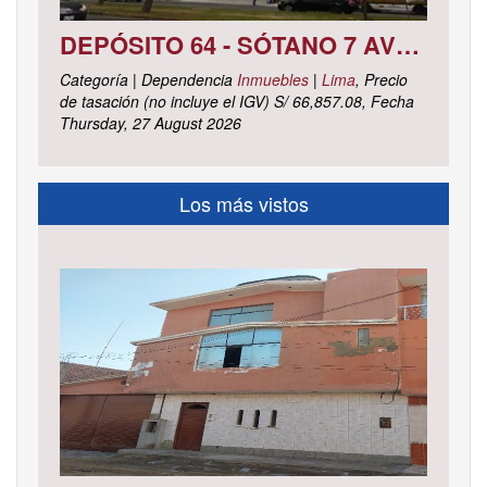
DEPÓSITO 64 - SÓTANO 7 AVENIDA CIRCUNVALACIÓN DEL CLUB GOLF LOS INCAS N° 152 URBANIZACIÓN LOTIZACIÓN CLUB GOLF LOS INCAS DISTRITO SANTIAGO DE SURCO, PROVINCIA Y DEPARTAMENTO DE LIMA
Categoría | Dependencia
Inmuebles
|
Lima
, Precio
de tasación (no incluye el IGV) S/ 66,857.08, Fecha
Thursday, 27 August 2026
Los más vistos