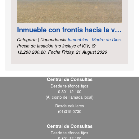
Inmueble con frontis hacia la vía al aeropuerto, es un terreno de forma irregular, cuenta con carretera asfaltada ubicado en la Av. Elmer Faucett km. 6.400, área ha. 2.625 distrito Tambopata, provincia Tambopata y departamento Madre de Dios
Categoría | Dependencia
Inmuebles
|
Madre de Dios
,
Precio de tasación (no incluye el IGV) S/
12,288,280.20, Fecha Friday, 21 August 2026
Central de Consultas
Footer
Desde teléfonos fijos
0-801-12-100
menu
(Al costo de llamada local)
Desde celulares
(01)315-0730
Central de Consultas
Desde teléfonos fijos
0-801-12-100