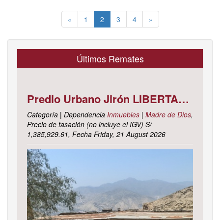
(current)
«
1
2
3
4
»
Últimos Remates
Predio Urbano Jirón LIBERTAD Mz. 5-H, Lote 23, TAMBOPATA - TAMBOPATA - MADRE DE DIOS ; cuyo dominio corre inscrito en la partida electrónica N° 07001561 del registro de propiedad inmueble de la ZONA REGISTRAL N° X, SEDE CUSCO, OFICINA REGISTRAL MADRE DE D
Categoría | Dependencia
Inmuebles
|
Madre de Dios
,
Precio de tasación (no incluye el IGV) S/
1,385,929.61, Fecha Friday, 21 August 2026