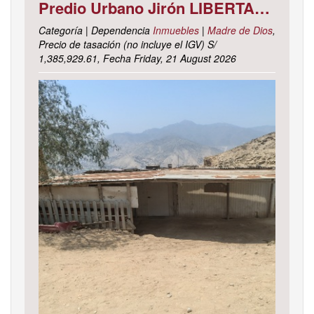
Predio Urbano Jirón LIBERTAD Mz. 5-H, Lote 23, TAMBOPATA - TAMBOPATA - MADRE DE DIOS ; cuyo dominio corre inscrito en la partida electrónica N° 07001561 del registro de propiedad inmueble de la ZONA REGISTRAL N° X, SEDE CUSCO, OFICINA REGISTRAL MADRE DE D
Categoría | Dependencia
Inmuebles
|
Madre de Dios
,
Precio de tasación (no incluye el IGV) S/
1,385,929.61, Fecha Friday, 21 August 2026