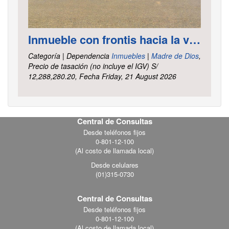
Inmueble con frontis hacia la vía al aeropuerto, es un terreno de forma irregular, cuenta con carretera asfaltada ubicado en la Av. Elmer Faucett km. 6.400, área ha. 2.625 distrito Tambopata, provincia Tambopata y departamento Madre de Dios
Categoría | Dependencia
Inmuebles
|
Madre de Dios
,
Precio de tasación (no incluye el IGV) S/
12,288,280.20, Fecha Friday, 21 August 2026
Central de Consultas
Footer
Desde teléfonos fijos
0-801-12-100
menu
(Al costo de llamada local)
Desde celulares
(01)315-0730
Central de Consultas
Desde teléfonos fijos
0-801-12-100
(Al costo de llamada local)