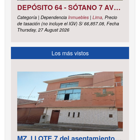
DEPÓSITO 64 - SÓTANO 7 AVENIDA CIRCUNVALACIÓN DEL CLUB GOLF LOS INCAS N° 152 URBANIZACIÓN LOTIZACIÓN CLUB GOLF LOS INCAS DISTRITO SANTIAGO DE SURCO, PROVINCIA Y DEPARTAMENTO DE LIMA
Categoría | Dependencia
Inmuebles
|
Lima
, Precio
de tasación (no incluye el IGV) S/ 66,857.08, Fecha
Thursday, 27 August 2026
Los más vistos
MZ. I LOTE 7 del asentamiento Humano las Delicias – Paramonga – Barranca – Lima