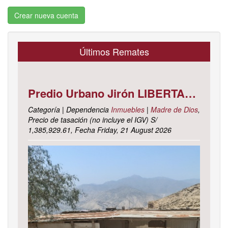
Crear nueva cuenta
Últimos Remates
Predio Urbano Jirón LIBERTAD Mz. 5-H, Lote 23, TAMBOPATA - TAMBOPATA - MADRE DE DIOS ; cuyo dominio corre inscrito en la partida electrónica N° 07001561 del registro de propiedad inmueble de la ZONA REGISTRAL N° X, SEDE CUSCO, OFICINA REGISTRAL MADRE DE D
Categoría | Dependencia
Inmuebles
|
Madre de Dios
,
Precio de tasación (no incluye el IGV) S/
1,385,929.61, Fecha Friday, 21 August 2026