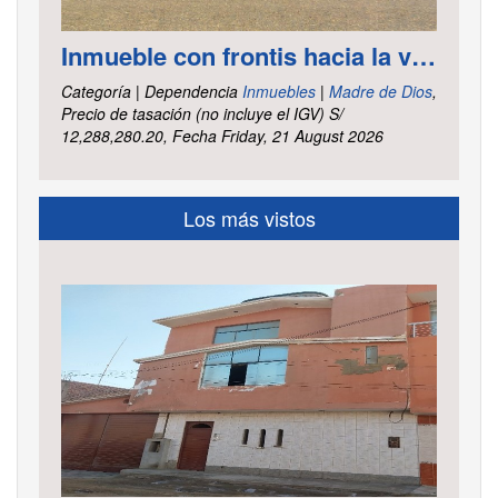
Inmueble con frontis hacia la vía al aeropuerto, es un terreno de forma irregular, cuenta con carretera asfaltada ubicado en la Av. Elmer Faucett km. 6.400, área ha. 2.625 distrito Tambopata, provincia Tambopata y departamento Madre de Dios
Categoría | Dependencia
Inmuebles
|
Madre de Dios
,
Precio de tasación (no incluye el IGV) S/
12,288,280.20, Fecha Friday, 21 August 2026
Los más vistos