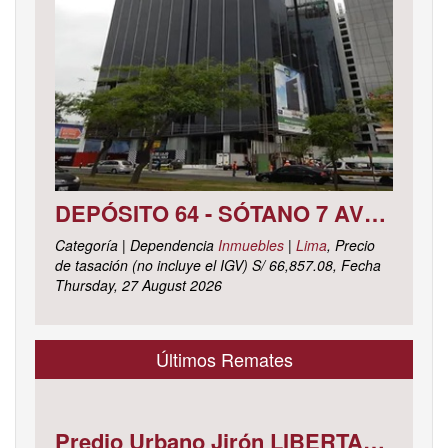
DEPÓSITO 64 - SÓTANO 7 AVENIDA CIRCUNVALACIÓN DEL CLUB GOLF LOS INCAS N° 152 URBANIZACIÓN LOTIZACIÓN CLUB GOLF LOS INCAS DISTRITO SANTIAGO DE SURCO, PROVINCIA Y DEPARTAMENTO DE LIMA
Categoría | Dependencia
Inmuebles
|
Lima
, Precio
de tasación (no incluye el IGV) S/ 66,857.08, Fecha
Thursday, 27 August 2026
Últimos Remates
Predio Urbano Jirón LIBERTAD Mz. 5-H, Lote 23, TAMBOPATA - TAMBOPATA - MADRE DE DIOS ; cuyo dominio corre inscrito en la partida electrónica N° 07001561 del registro de propiedad inmueble de la ZONA REGISTRAL N° X, SEDE CUSCO, OFICINA REGISTRAL MADRE DE D